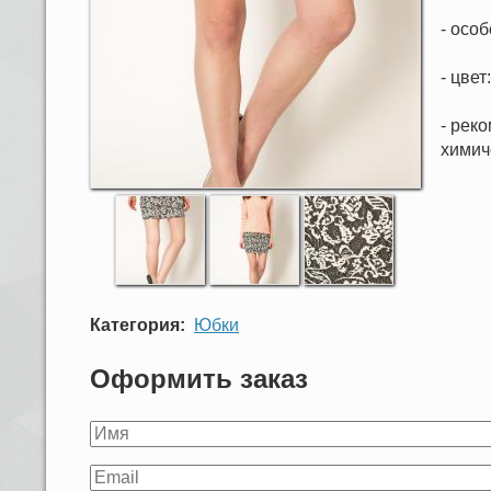
- осо
- цве
- реко
химич
Категория
Юбки
Оформить заказ
Ваше
имя
Ваш