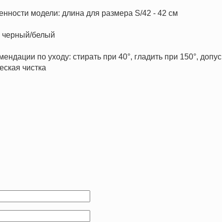
бенности модели: длина для размера S/42 - 42 см
т: черный/белый
мендации по уходу: стирать при 40°, гладить при 150°, допу
еская чистка