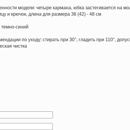
бенности модели: четыре кармана, юбка застегивается на м
цу и крючок, длина для размера 36 (42) - 48 см
: темно-синий
мендации по уходу: стирать при 30°, гладить при 110°, допу
еская чистка