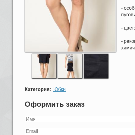
- осо
пугови
- цвет
- реко
химич
Категория
Юбки
Оформить заказ
Ваше
имя
Ваш