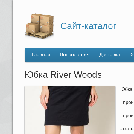
Сайт-каталог
Главная
Вопрос-ответ
Доставка
К
Основная
навигация
Юбка River Woods
Юбка
- про
- про
- мат