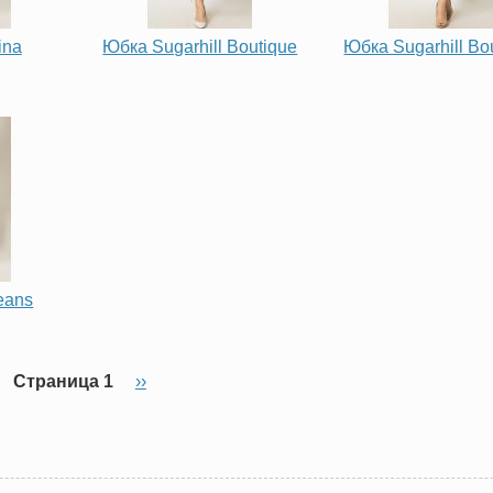
ina
Юбка Sugarhill Boutique
Юбка Sugarhill Bo
eans
Страница 1
Следующая
››
страница