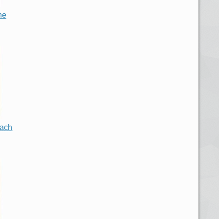
he
each