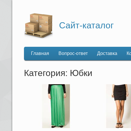
Сайт-каталог
Главная
Вопрос-ответ
Доставка
К
Основная
навигация
Категория: Юбки
Нумерация
страниц